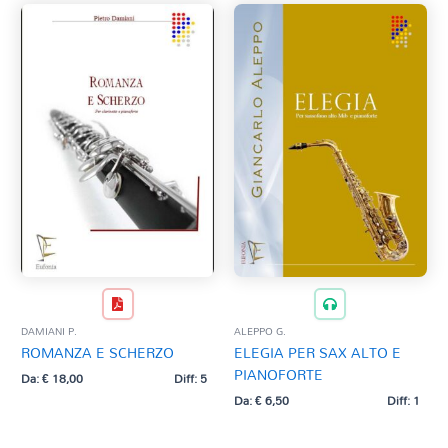
DAMIANI P.
ALEPPO G.
ROMANZA E SCHERZO
ELEGIA PER SAX ALTO E
PIANOFORTE
Da:
€
18,00
Diff: 5
Da:
€
6,50
Diff: 1