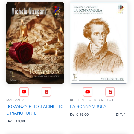
MANGANI M.
BELLINI V. (elab. S. Schembari)
ROMANZA PER CLARINETTO
LA SONNAMBULA
E PIANOFORTE
Da:
€
19,00
Diff: 4
Da:
€
18,00