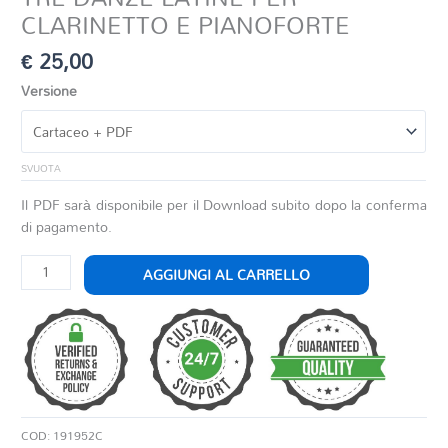
CLARINETTO E PIANOFORTE
€
25,00
Versione
SVUOTA
Il PDF sarà disponibile per il Download subito dopo la conferma
di pagamento.
TRE
AGGIUNGI AL CARRELLO
DANZE
LATINE
PER
CLARINETTO
E
PIANOFORTE
quantità
COD:
191952C