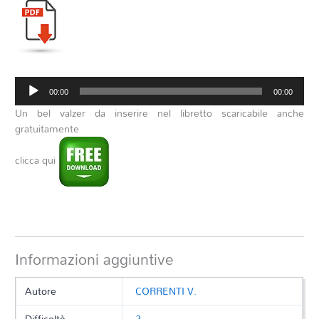
Audio
00:00
00:00
Player
Un bel valzer da inserire nel libretto scaricabile anche
gratuitamente
clicca qui
Informazioni aggiuntive
Autore
CORRENTI V.
Difficoltà
2