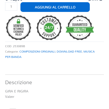
GIRA
AGGIUNGI AL CARRELLO
E
RIGIRA
quantità
COD:
253089B
Categorie:
COMPOSIZIONI ORIGINALI
,
DOWNLOAD FREE
,
MUSICA
PER BANDA
Descrizione
GIRA E RIGIRA
Valzer