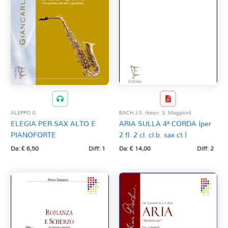
ALEPPO G.
BACH J.S. (trascr. S. Maggioni)
ELEGIA PER SAX ALTO E
ARIA SULLA 4ª CORDA (per
PIANOFORTE
2 fl. 2 cl. cl.b. sax ct.)
Da:
€
6,50
Diff: 1
Da:
€
14,00
Diff: 2