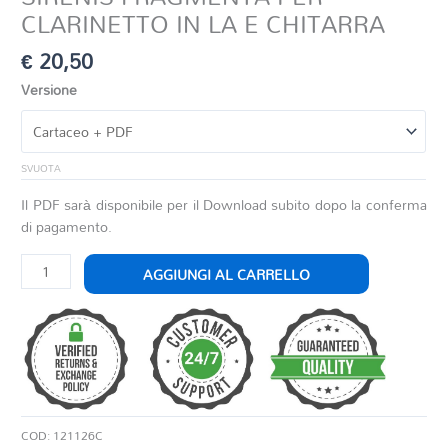
CLARINETTO IN LA E CHITARRA
€
20,50
Versione
SVUOTA
Il PDF sarà disponibile per il Download subito dopo la conferma
di pagamento.
SIRENIS
AGGIUNGI AL CARRELLO
FRAGMENTA
PER
CLARINETTO
IN
LA
E
CHITARRA
COD:
121126C
quantità