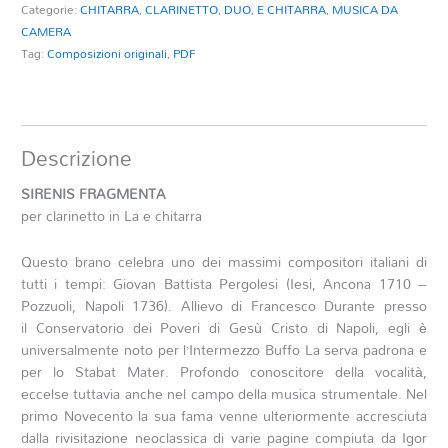
Categorie:
CHITARRA
,
CLARINETTO
,
DUO
,
E CHITARRA
,
MUSICA DA
CAMERA
Tag:
Composizioni originali
,
PDF
Descrizione
SIRENIS FRAGMENTA
per clarinetto in La e chitarra
Questo brano celebra uno dei massimi compositori italiani di
tutti i tempi: Giovan Battista Pergolesi (Iesi, Ancona 1710 –
Pozzuoli, Napoli 1736). Allievo di Francesco Durante presso
il Conservatorio dei Poveri di Gesù Cristo di Napoli, egli è
universalmente noto per l’Intermezzo Buffo La serva padrona e
per lo Stabat Mater. Profondo conoscitore della vocalità,
eccelse tuttavia anche nel campo della musica strumentale. Nel
primo Novecento la sua fama venne ulteriormente accresciuta
dalla rivisitazione neoclassica di varie pagine compiuta da Igor