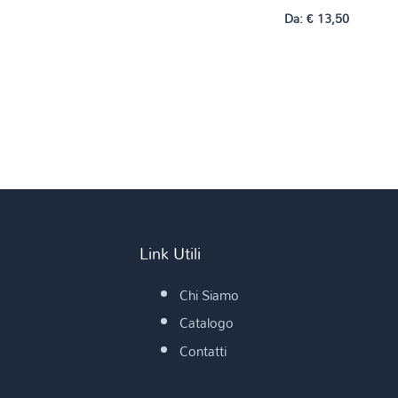
Da:
€
13,50
Link Utili
Chi Siamo
Catalogo
Contatti