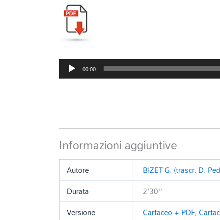
Audio
00:00
Player
Informazioni aggiuntive
Autore
BIZET G. (trascr. D. Ped
Durata
2'30''
Versione
Cartaceo + PDF
,
Carta