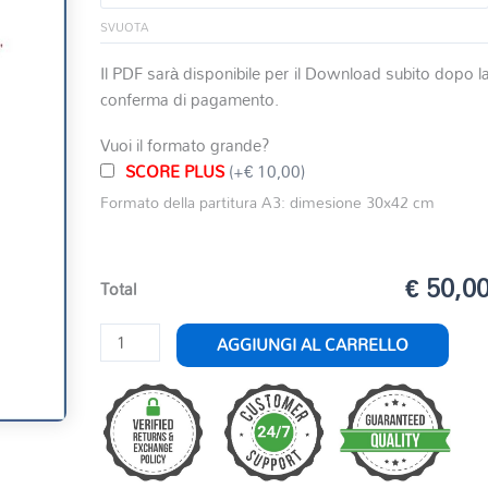
SVUOTA
Il PDF sarà disponibile per il Download subito dopo l
conferma di pagamento.
Vuoi il formato grande?
SCORE PLUS
(+€ 10,00)
Formato della partitura A3: dimesione 30x42 cm
€ 50,0
Total
MARCHE
AGGIUNGI AL CARRELLO
DES
ROIS
-
ARLESIENNE
quantità