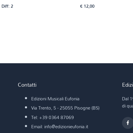
Diff: 2
€
12,00
Contatti
Ediz
Edizioni Musicali Eufonia
Dal 1
di qua
Via Trento, 5 - 25055 Pisogne (BS)
Tel: +39 0364 87069
Email: info@edizionieufonia.it