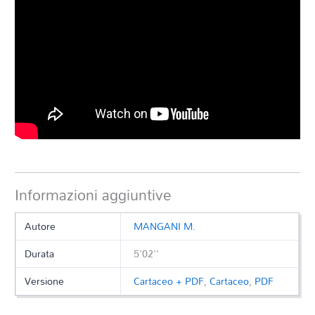
Informazioni aggiuntive
Autore
MANGANI M.
Durata
5'02''
Versione
Cartaceo + PDF
,
Cartaceo
,
PDF