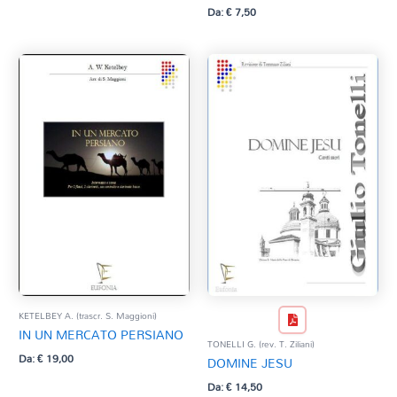
Da:
€
7,50
KETELBEY A. (trascr. S. Maggioni)
IN UN MERCATO PERSIANO
TONELLI G. (rev. T. Ziliani)
Da:
€
19,00
DOMINE JESU
Da:
€
14,50