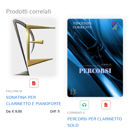
Prodotti correlati
FALLONI M.
SONATINA PER
CLARINETTO E PIANOFORTE
Da:
€
9,00
Diff: 5
CORRENTI V.
PERCORSI PER CLARINETTO
SOLO