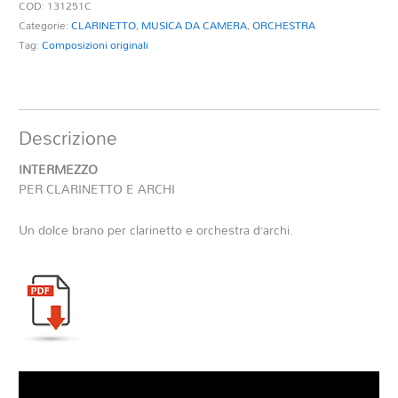
COD:
131251C
Categorie:
CLARINETTO
,
MUSICA DA CAMERA
,
ORCHESTRA
Tag:
Composizioni originali
Descrizione
INTERMEZZO
PER CLARINETTO E ARCHI
Un dolce brano per clarinetto e orchestra d’archi.