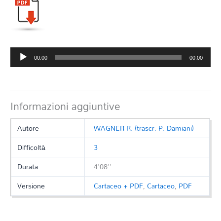
Audio
00:00
00:00
Player
Informazioni aggiuntive
Autore
WAGNER R. (trascr. P. Damiani)
Difficoltà
3
Durata
4'08''
Versione
Cartaceo + PDF
,
Cartaceo
,
PDF