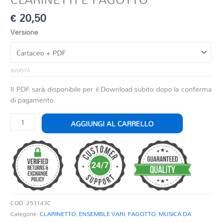
€
20,50
Versione
SVUOTA
Il PDF sarà disponibile per il Download subito dopo la conferma
di pagamento.
MARCIA
AGGIUNGI AL CARRELLO
ALLA
TURCA
PER
2
CLARINETTI
E
FAGOTTO
COD:
253143C
quantità
Categorie:
CLARINETTO
,
ENSEMBLE VARI
,
FAGOTTO
,
MUSICA DA