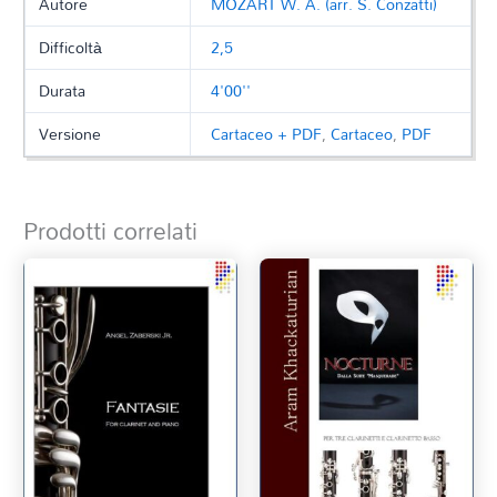
Autore
MOZART W. A. (arr. S. Conzatti)
Difficoltà
2,5
Durata
4'00''
Versione
Cartaceo + PDF
,
Cartaceo
,
PDF
Prodotti correlati