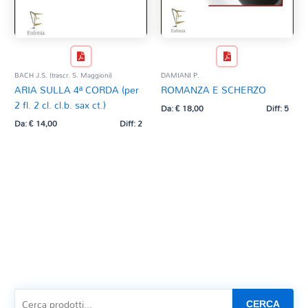
BACH J.S. (trascr. S. Maggioni)
DAMIANI P.
ARIA SULLA 4ª CORDA (per
ROMANZA E SCHERZO
2 fl. 2 cl. cl.b. sax ct.)
Da:
€
18,00
Diff: 5
Da:
€
14,00
Diff: 2
CERCA