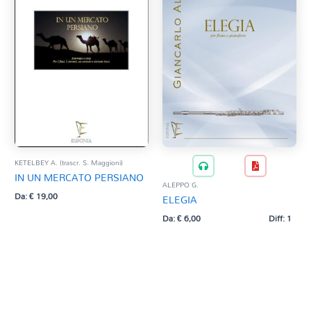
KETELBEY A. (trascr. S. Maggioni)
IN UN MERCATO PERSIANO
ALEPPO G.
Da:
€
19,00
ELEGIA
Da:
€
6,00
Diff: 1