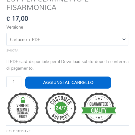
FISARMONICA
€
17,00
Versione
SVUOTA
Il PDF sarà disponibile per il Download subito dopo la conferma
di pagamento.
EST
AGGIUNGI AL CARRELLO
PER
CLARINETTO
E
FISARMONICA
quantità
COD:
181912C