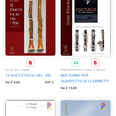
AA.VV. (rev. j. Krejci)
KHACHATURIAN A. (trascr. A. Russo)
12 DUETTI FACILI DEL 700
NOCTURNE PER
QUARTETTO DI CLARINETTI
Da:
€
9,00
Diff: 2
Da:
€
14,00