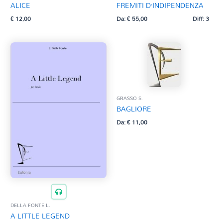
ALICE
FREMITI D’INDIPENDENZA
€
12,00
Da:
€
55,00
Diff: 3
GRASSO S.
BAGLIORE
Da:
€
11,00
DELLA FONTE L.
A LITTLE LEGEND