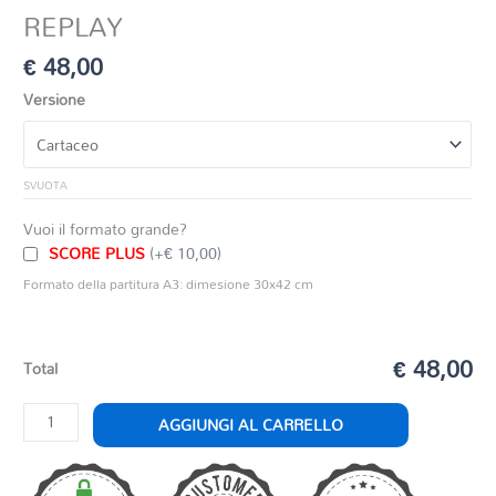
REPLAY
€
48,00
Versione
SVUOTA
Vuoi il formato grande?
SCORE PLUS
(+€ 10,00)
Formato della partitura A3: dimesione 30x42 cm
€ 48,00
Total
REPLAY
AGGIUNGI AL CARRELLO
quantità