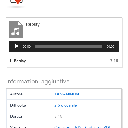
Replay
Audio
00:00
00:00
Player
1.
Replay
3:16
Informazioni aggiuntive
Autore
TAMANINI M.
Difficoltà
2,5 giovanile
Durata
3'15''
Versione
Cartaceo + PDF
,
Cartaceo
,
PDF