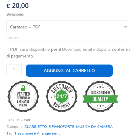
€
20,00
Versione
SVUOTA
Il PDF sarà disponibile per il Download subito dopo la conferma
di pagamento.
CONCERTO
AGGIUNGI AL CARRELLO
IN
SIb
quantità
COD:
192050C
Categorie:
CLARINETTO
,
E PIANOFORTE
,
MUSICA DA CAMERA
Tag:
Trascrizioni e Arrangiamenti