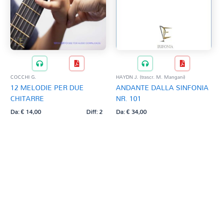
COCCHI G.
HAYDN J. (trascr. M. Mangani)
12 MELODIE PER DUE
ANDANTE DALLA SINFONIA
CHITARRE
NR. 101
Da:
€
14,00
Diff: 2
Da:
€
34,00