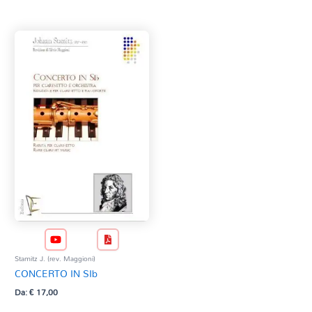
Tag Del Prodotto
CD
Clarinetto basso
AZZERA
Composizioni originali
Natale
QR base
QR esecuzione
Trascrizioni e Arrangiamenti
Stamitz J. (rev. Maggioni)
CONCERTO IN SIb
Da:
€
17,00