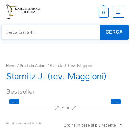
MEN
0
PRIN
CERCA
Home
/ Prodotto Autore / Stamitz J. (rev. Maggioni)
Stamitz J. (rev. Maggioni)
Bestseller
←
→
Filtri
Prezzo
Visualizzazione del risultato