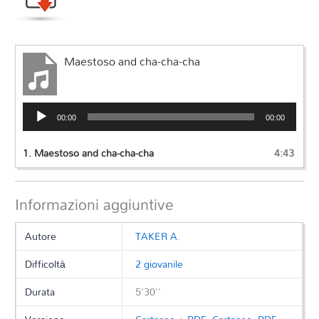
Maestoso and cha-cha-cha
Audio
00:00
00:00
Player
1.
Maestoso and cha-cha-cha
4:43
Informazioni aggiuntive
Autore
TAKER A.
Difficoltà
2 giovanile
Durata
5'30''