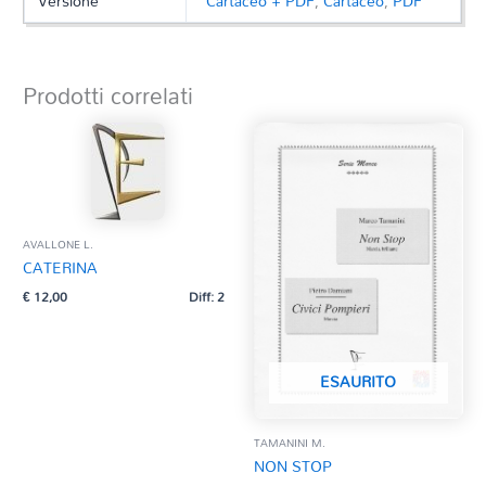
Versione
Cartaceo + PDF
,
Cartaceo
,
PDF
Prodotti correlati
AVALLONE L.
CATERINA
€
12,00
Diff: 2
ESAURITO
TAMANINI M.
NON STOP