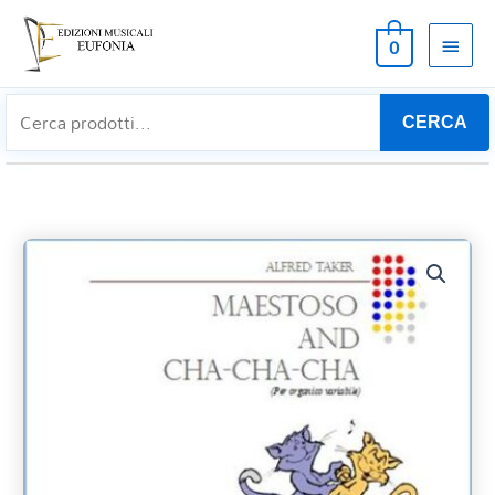
MEN
0
PRIN
CERCA