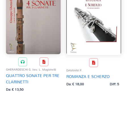
GHERARDESCHI G. (rev. L. Magistrelli)
DAMIANI P.
QUATTRO SONATE PER TRE
ROMANZA E SCHERZO
CLARINETTI
Da:
€
18,00
Diff: 5
Da:
€
13,50