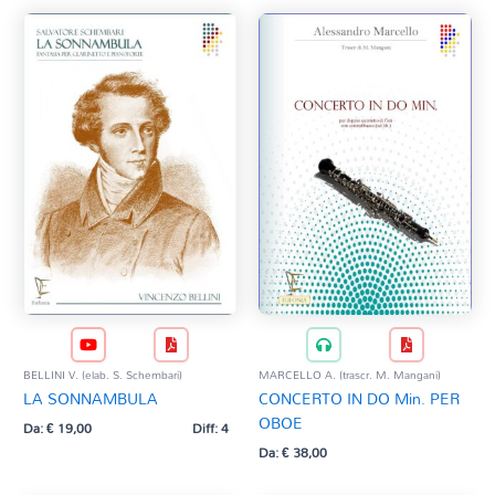
BELLINI V. (elab. S. Schembari)
MARCELLO A. (trascr. M. Mangani)
LA SONNAMBULA
CONCERTO IN DO Min. PER
OBOE
Da:
€
19,00
Diff: 4
Da:
€
38,00