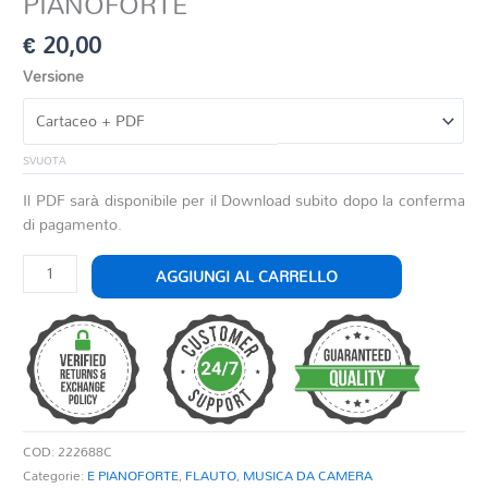
PIANOFORTE
€
20,00
Versione
SVUOTA
Il PDF sarà disponibile per il Download subito dopo la conferma
di pagamento.
BALLATA
AGGIUNGI AL CARRELLO
PER
FLAUTO
E
PIANOFORTE
quantità
COD:
222688C
Categorie:
E PIANOFORTE
,
FLAUTO
,
MUSICA DA CAMERA