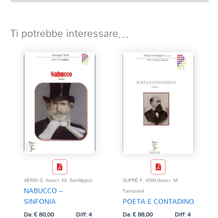
Ti potrebbe interessare…
VERDI G. (trascr. M. Sanfilippo)
SUPPÉ F. VON (trascr. M.
NABUCCO –
Tamanini)
SINFONIA
POETA E CONTADINO
Da:
€
80,00
Diff: 4
Da:
€
88,00
Diff: 4