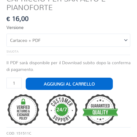
PIANOFORTE
€
16,00
Versione
SVUOTA
Il PDF sarà disponibile per il Download subito dopo la conferma
di pagamento.
CAPRICCIO
AGGIUNGI AL CARRELLO
PER
SAX
ALTO
E
PIANOFORTE
quantità
COD:
151511C