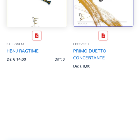
FALLONI M.
LEFEVRE J.
HBNJ RAGTIME
PRIMO DUETTO
CONCERTANTE
Da:
€
14,00
Diff: 3
Da:
€
8,00