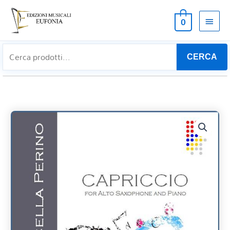
MEN
0
PRIN
CERCA