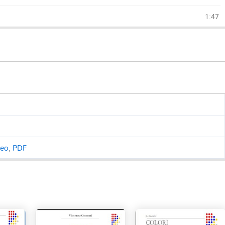
1:47
ceo
,
PDF