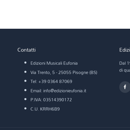
Contatti
Ediz
Edizioni Musicali Eufonia
Dal 1
di qua
Via Trento, 5 - 25055 Pisogne (BS)
Tel: +39 0364 87069
Email: info@edizionieufonia.it
P.IVA: 03514390172
C.U. KRRH6B9