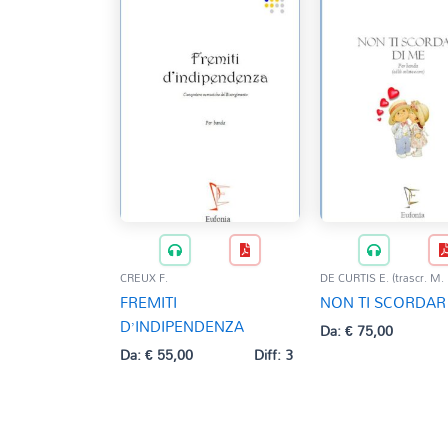
CREUX F.
DE CURTIS E. (trascr. M.
FREMITI
NON TI SCORDAR
D’INDIPENDENZA
Da:
€
75,00
Da:
€
55,00
Diff: 3