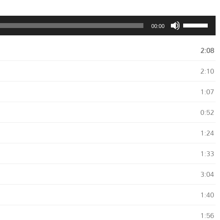
Usa
00:00
i
tasti
2:08
freccia
su/giù
2:10
per
aumentare
1:07
o
diminuire
0:52
il
volume.
1:24
1:33
3:04
1:40
1:56