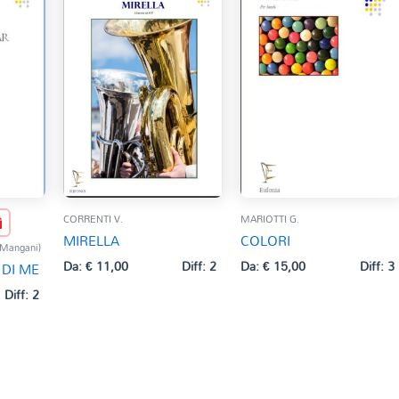
CORRENTI V.
MARIOTTI G.
MIRELLA
COLORI
 Mangani)
Da:
€
11,00
Diff: 2
Da:
€
15,00
Diff: 3
 DI ME
Diff: 2