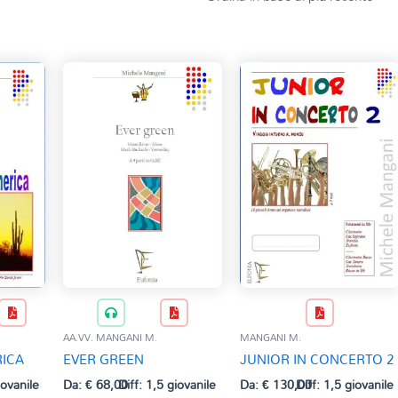
AA.VV. MANGANI M.
MANGANI M.
RICA
EVER GREEN
JUNIOR IN CONCERTO 2
iovanile
Da:
€
68,00
Diff: 1,5 giovanile
Da:
€
130,00
Diff: 1,5 giovanile