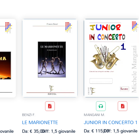
MANGANI M.
BENZI F.
JUNIOR IN CONCERTO 1
LE MARIONETTE
Da:
€
115,00
Diff: 1,5 giovanile
iovanile
Da:
€
35,00
Diff: 1,5 giovanile