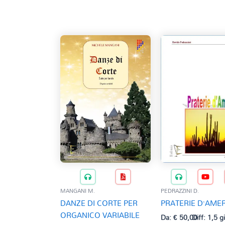
base
al
più
recente
MANGANI M.
PEDRAZZINI D.
DANZE DI CORTE PER
PRATERIE D’AME
ORGANICO VARIABILE
Da:
€
50,00
Diff: 1,5 g