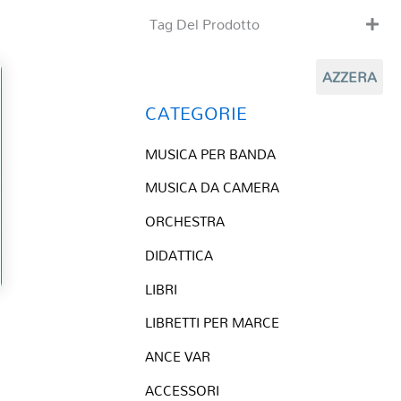
Tag Del Prodotto
CD
AZZERA
Clarinetto basso
Composizioni originali
CATEGORIE
Natale
MUSICA PER BANDA
QR base
QR esecuzione
MUSICA DA CAMERA
Trascrizioni e Arrangiamenti
ORCHESTRA
DIDATTICA
LIBRI
LIBRETTI PER MARCE
ANCE VAR
ACCESSORI