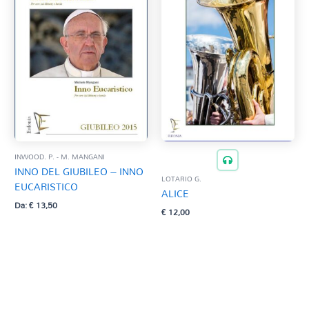
INWOOD. P. - M. MANGANI
INNO DEL GIUBILEO – INNO
LOTARIO G.
EUCARISTICO
ALICE
Da:
€
13,50
€
12,00