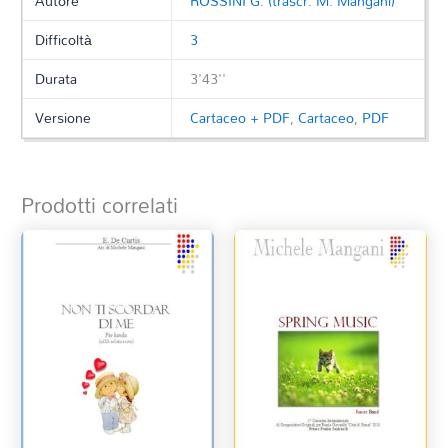
Autore
ROSSINI G. (trascr. M. Mangani)
Difficoltà
3
Durata
3'43''
Versione
Cartaceo + PDF
,
Cartaceo
,
PDF
Prodotti correlati