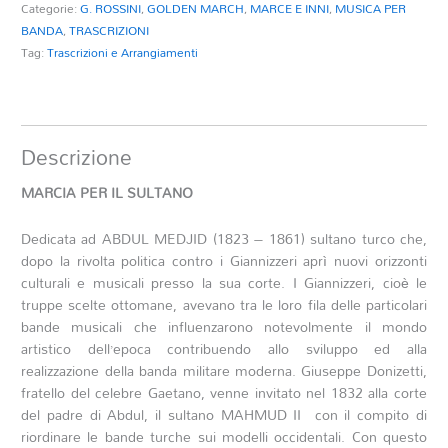
Categorie:
G. ROSSINI
,
GOLDEN MARCH
,
MARCE E INNI
,
MUSICA PER
BANDA
,
TRASCRIZIONI
Tag:
Trascrizioni e Arrangiamenti
Descrizione
MARCIA PER IL SULTANO
Dedicata ad ABDUL MEDJID (1823 – 1861) sultano turco che,
dopo la rivolta politica contro i Giannizzeri aprì nuovi orizzonti
culturali e musicali presso la sua corte. I Giannizzeri, cioè le
truppe scelte ottomane, avevano tra le loro fila delle particolari
bande musicali che influenzarono notevolmente il mondo
artistico dell’epoca contribuendo allo sviluppo ed alla
realizzazione della banda militare moderna. Giuseppe Donizetti,
fratello del celebre Gaetano, venne invitato nel 1832 alla corte
del padre di Abdul, il sultano MAHMUD II con il compito di
riordinare le bande turche sui modelli occidentali. Con questo