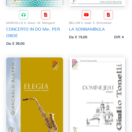
MARCELLO A. (trascr. M. Mangani)
BELLINI V. (elab. S. Schembari)
CONCERTO IN DO Min. PER
LA SONNAMBULA
OBOE
Da:
€
19,00
Diff: 4
Da:
€
38,00