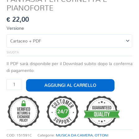
PIANOFORTE
€
22,00
Versione
SVUOTA
Il PDF sarà disponibile per il Download subito dopo la conferma
di pagamento.
FANTASIA
AGGIUNGI AL CARRELLO
PER
CORNETTA
E
PIANOFORTE
quantità
COD:
151591C
Categorie:
MUSICA DA CAMERA
,
OTTONI