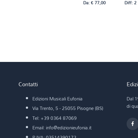
Da:
€
77,00
Diff: 2
Contatti
Ediz
Edizioni Musicali Eufonia
Dal 1
di qua
Via Trento, 5 - 25055 Pisogne (BS)
Tel: +39 0364 87069
Email: info@edizionieufonia.it
P.IVA: 03514390172