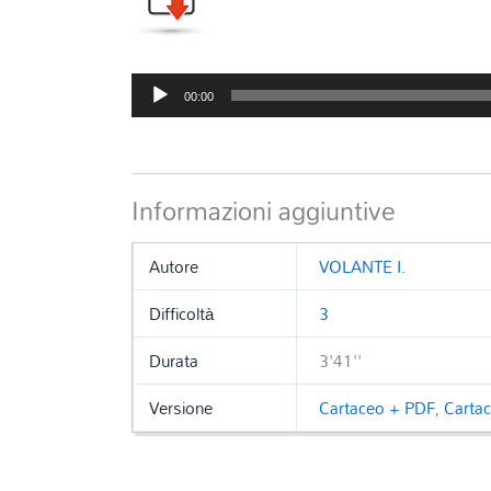
Audio
00:00
Player
Informazioni aggiuntive
Autore
VOLANTE I.
Difficoltà
3
Durata
3'41''
Versione
Cartaceo + PDF
,
Carta