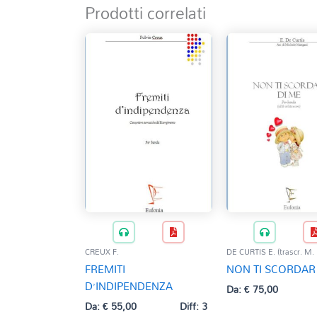
Prodotti correlati
CREUX F.
DE CURTIS E. (trascr. M.
FREMITI
NON TI SCORDAR
D’INDIPENDENZA
Da:
€
75,00
Da:
€
55,00
Diff: 3