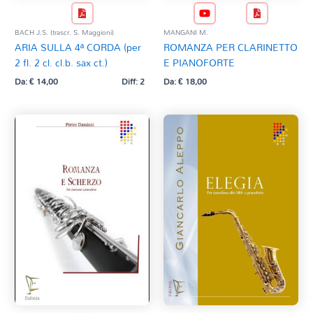
BACH J.S. (trascr. S. Maggioni)
MANGANI M.
ARIA SULLA 4ª CORDA (per
ROMANZA PER CLARINETTO
2 fl. 2 cl. cl.b. sax ct.)
E PIANOFORTE
Da:
€
14,00
Diff: 2
Da:
€
18,00