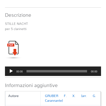
Descrizione
STILLE NACHT
per 5 clarinetti
Audio
00:00
00:00
Player
Informazioni aggiuntive
Autore
GRUBER F. X. (arr. G.
Carannante)