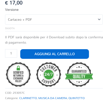
€
17,00
Versione
SVUOTA
Il PDF sarà disponibile per il Download subito dopo la conferma
di pagamento.
STILLE
AGGIUNGI AL CARRELLO
NACHT
PER
5
CLARINETTI
quantità
COD:
253057C
Categorie:
CLARINETTO
,
MUSICA DA CAMERA
,
QUINTETTO