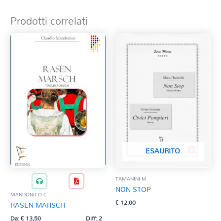
Prodotti correlati
ESAURITO
TAMANINI M.
NON STOP
MANDONICO C.
€
12,00
RASEN MARSCH
Da:
€
13,50
Diff: 2