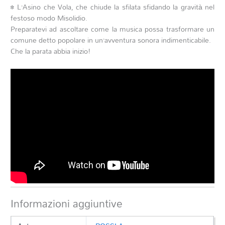
• L’Asino che Vola, che chiude la sfilata sfidando la gravità nel
festoso modo Misolidio.
Preparatevi ad ascoltare come la musica possa trasformare un
comune detto popolare in un’avventura sonora indimenticabile.
Che la parata abbia inizio!
Informazioni aggiuntive