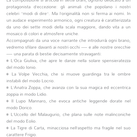
protagonista d’eccezione: gli animali che popolano i nostri
celebri “modi di dire”. Ma l’originalità non si ferma ai nomi. In
un audace esperimento armonico, ogni creatura è caratterizzata
da uno dei sette modi della scala maggiore, dando vita a un
mosaico di colori e atmosfere uniche.
Accompagnati da una voce narrante che introdurrà ogni brano,
vedremo sfilare davanti ai nostri occhi — e alle nostre orecchie
— una parata di bestie decisamente stravaganti:
• L’Oca Giuliva, che apre le danze nella solare spensieratezza
del modo Ionio.
• La Volpe Vecchia, che si muove guardinga tra le ombre
instabili del modo Locrio.
• L’Anatra Zoppa, che avanza con la sua magica ed eccentrica
zoppia in modo Lidio.
• Il Lupo Mannaro, che evoca antiche leggende dorate nel
modo Dorico.
• L’Uccello del Malaugurio, che plana sulle note malinconiche
del modo Eolio.
• La Tigre di Carta, minacciosa nell’aspetto ma fragile nel suo
carattere Frigio.