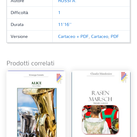
Autore
ROSSI A.
Difficoltà
1
Durata
11'16''
Versione
Cartaceo + PDF
,
Cartaceo
,
PDF
Prodotti correlati