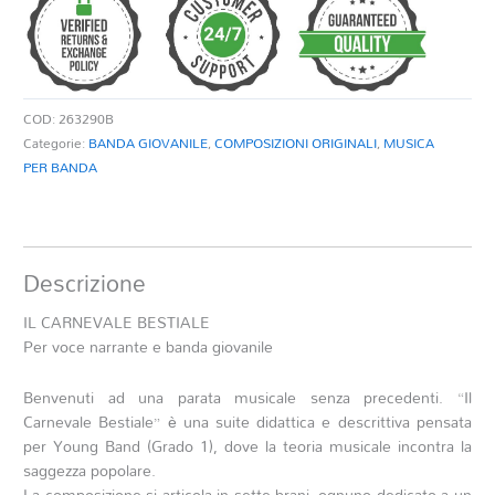
quantità
COD:
263290B
Categorie:
BANDA GIOVANILE
,
COMPOSIZIONI ORIGINALI
,
MUSICA
PER BANDA
Descrizione
IL CARNEVALE BESTIALE
Per voce narrante e banda giovanile
Benvenuti ad una parata musicale senza precedenti. “Il
Carnevale Bestiale” è una suite didattica e descrittiva pensata
per Young Band (Grado 1), dove la teoria musicale incontra la
saggezza popolare.
La composizione si articola in sette brani, ognuno dedicato a un