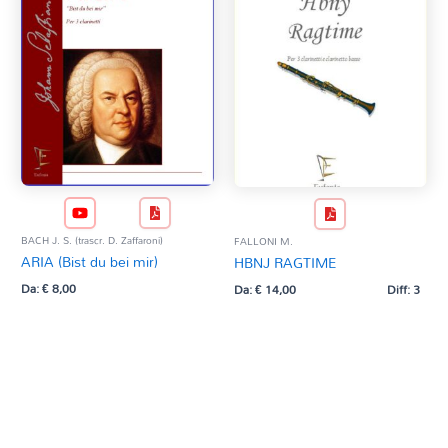
BACH J. S. (trascr. D. Zaffaroni)
FALLONI M.
ARIA (Bist du bei mir)
HBNJ RAGTIME
Da:
€
8,00
Da:
€
14,00
Diff: 3