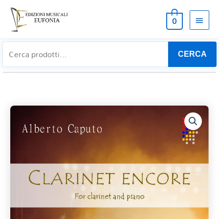
MEN
0
PRIN
CERCA