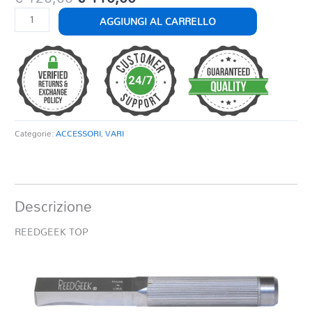
prezzo
prezzo
REEDGEEK
AGGIUNGI AL CARRELLO
originale
attuale
TOP
era:
è:
quantità
€ 120,00.
€ 110,00.
Categorie:
ACCESSORI
,
VARI
Descrizione
REEDGEEK TOP