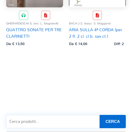
GHERARDESCHI G. (rev. L. Magistrelli)
BACH J.S. (trascr. S. Maggioni)
QUATTRO SONATE PER TRE
ARIA SULLA 4ª CORDA (per
CLARINETTI
2 fl. 2 cl. cl.b. sax ct.)
Da:
€
13,50
Da:
€
14,00
Diff: 2
CERCA