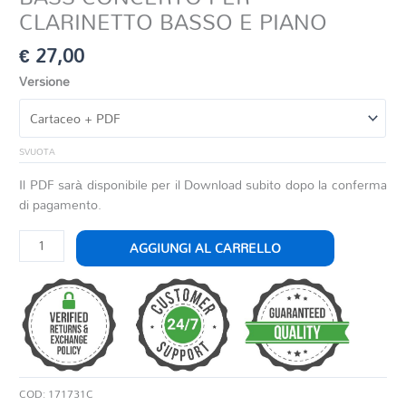
CLARINETTO BASSO E PIANO
€
27,00
Versione
SVUOTA
Il PDF sarà disponibile per il Download subito dopo la conferma
di pagamento.
BASS
AGGIUNGI AL CARRELLO
CONCERTO
PER
CLARINETTO
BASSO
E
PIANO
quantità
COD:
171731C