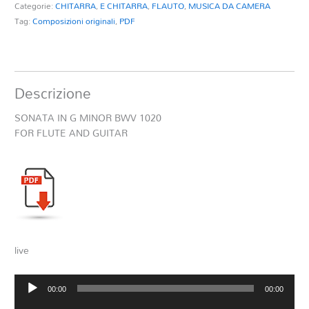
Categorie:
CHITARRA
,
E CHITARRA
,
FLAUTO
,
MUSICA DA CAMERA
quantità
Tag:
Composizioni originali
,
PDF
Descrizione
SONATA IN G MINOR BWV 1020
FOR FLUTE AND GUITAR
live
Audio
00:00
00:00
Player
Audio