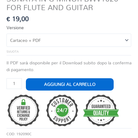
FOR FLUTE AND GUITAR
€
19,00
Versione
SVUOTA
Il PDF sarà disponibile per il Download subito dopo la conferma
di pagamento.
SONATA
AGGIUNGI AL CARRELLO
IN
G
MINOR
BWV1020
FOR
FLUTE
AND
COD:
192090C
GUITAR