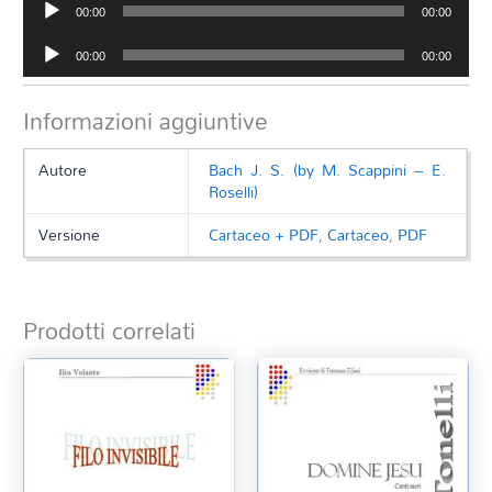
00:00
00:00
Player
Audio
00:00
00:00
Player
Informazioni aggiuntive
Autore
Bach J. S. (by M. Scappini – E.
Roselli)
Versione
Cartaceo + PDF
,
Cartaceo
,
PDF
Prodotti correlati