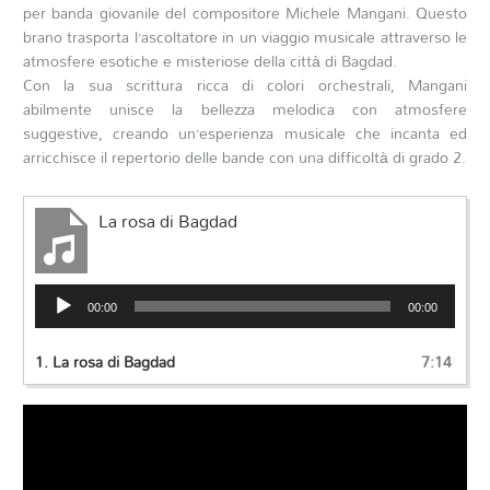
per banda giovanile del compositore Michele Mangani. Questo
brano trasporta l’ascoltatore in un viaggio musicale attraverso le
atmosfere esotiche e misteriose della città di Bagdad.
Con la sua scrittura ricca di colori orchestrali, Mangani
abilmente unisce la bellezza melodica con atmosfere
suggestive, creando un’esperienza musicale che incanta ed
arricchisce il repertorio delle bande con una difficoltà di grado 2.
La rosa di Bagdad
Audio
00:00
00:00
Player
1.
La rosa di Bagdad
7:14