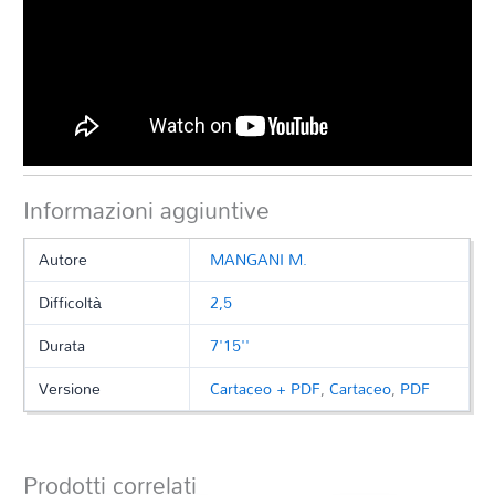
Informazioni aggiuntive
Autore
MANGANI M.
Difficoltà
2,5
Durata
7'15''
Versione
Cartaceo + PDF
,
Cartaceo
,
PDF
Prodotti correlati