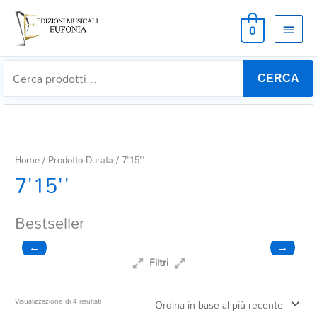
MEN
0
PRIN
CERCA
Home
/ Prodotto Durata / 7'15''
7'15''
Bestseller
←
→
Filtri
Prezzo
Ordina
Visualizzazione di 4 risultati
in
base