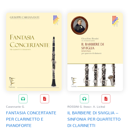
Tag Del Prodotto
al
più
recente
CD
Clarinetto basso
AZZERA
Composizioni originali
Natale
QR base
QR esecuzione
Trascrizioni e Arrangiamenti
Carannante G.
ROSSINI G. (trascr. A. Licitra)
FANTASIA CONCERTANTE
IL BARBIERE DI SIVIGLIA –
PER CLARINETTO E
SINFONIA PER QUARTETTO
PIANOFORTE
DI CLARINETTI