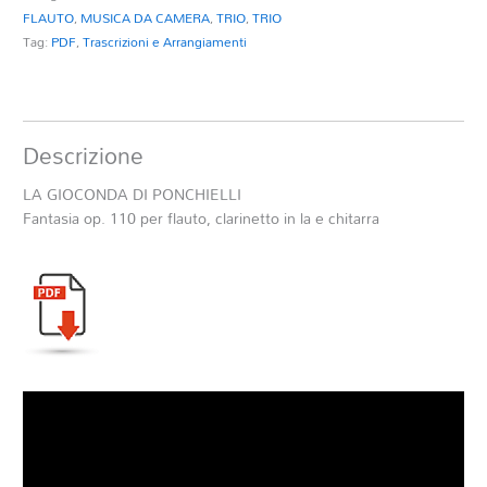
FLAUTO
,
MUSICA DA CAMERA
,
TRIO
,
TRIO
Tag:
PDF
,
Trascrizioni e Arrangiamenti
Descrizione
LA GIOCONDA DI PONCHIELLI
Fantasia op. 110 per flauto, clarinetto in la e chitarra