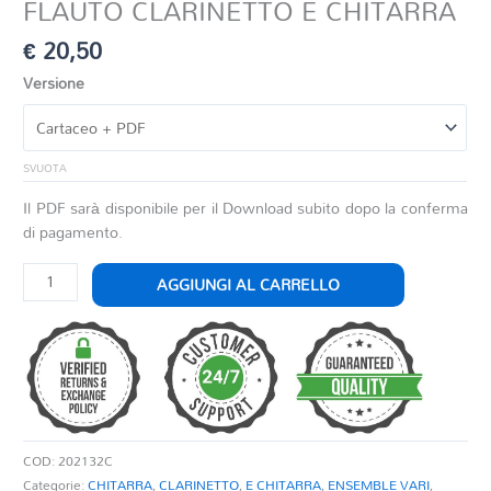
FLAUTO CLARINETTO E CHITARRA
€
20,50
Versione
SVUOTA
Il PDF sarà disponibile per il Download subito dopo la conferma
di pagamento.
LA
AGGIUNGI AL CARRELLO
GIOCONDA
DI
PONCHIELLI
PER
FLAUTO
CLARINETTO
E
COD:
202132C
CHITARRA
Categorie:
CHITARRA
,
CLARINETTO
,
E CHITARRA
,
ENSEMBLE VARI
,
quantità