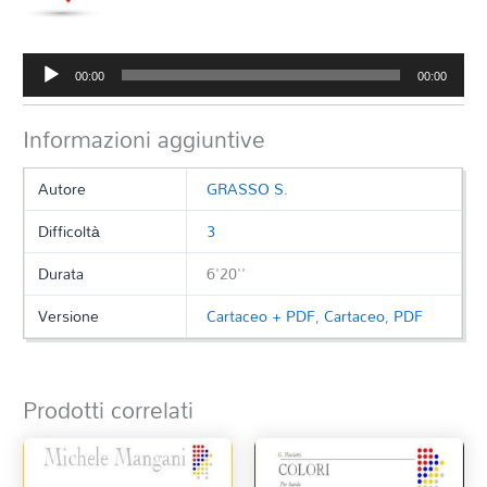
Audio
00:00
00:00
Player
Informazioni aggiuntive
Autore
GRASSO S.
Difficoltà
3
Durata
6'20''
Versione
Cartaceo + PDF
,
Cartaceo
,
PDF
Prodotti correlati