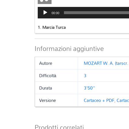
Audio
00:00
Player
1.
Marcia Turca
Informazioni aggiuntive
Autore
MOZART W. A. (tarscr. 
Difficoltà
3
Durata
3'50''
Versione
Cartaceo + PDF
,
Carta
Prodotti correlati