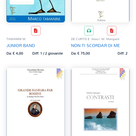
TAMANINI M.
DE CURTIS E. (trascr. M. Mangani)
JUNIOR BAND
NON TI SCORDAR DI ME
Da:
€
4,00
Diff: 1 / 2 giovanile
Da:
€
75,00
Diff: 2