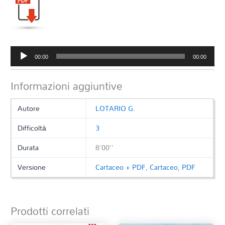
Audio
00:00
00:00
Player
Informazioni aggiuntive
Autore
LOTARIO G.
Difficoltà
3
Durata
8'00''
Versione
Cartaceo + PDF
,
Cartaceo
,
PDF
Prodotti correlati