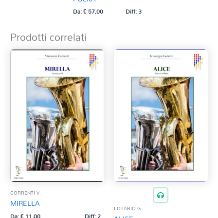
Da:
€
57,00
Diff: 3
Prodotti correlati
CORRENTI V.
MIRELLA
LOTARIO G.
Da:
€
11,00
Diff: 2