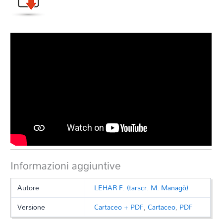
Informazioni aggiuntive
Autore
LEHAR F. (tarscr. M. Managò)
Versione
Cartaceo + PDF
,
Cartaceo
,
PDF