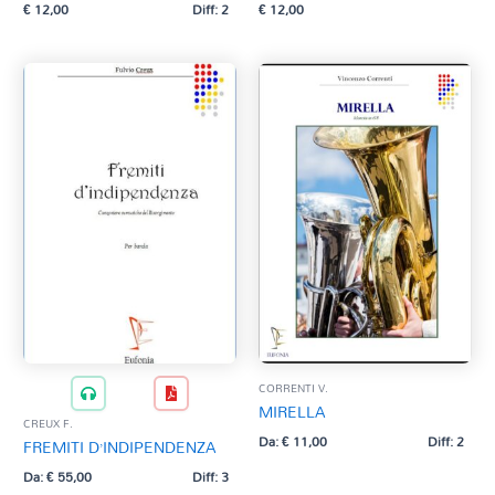
€
12,00
Diff: 2
€
12,00
CORRENTI V.
MIRELLA
CREUX F.
Da:
€
11,00
Diff: 2
FREMITI D’INDIPENDENZA
Da:
€
55,00
Diff: 3