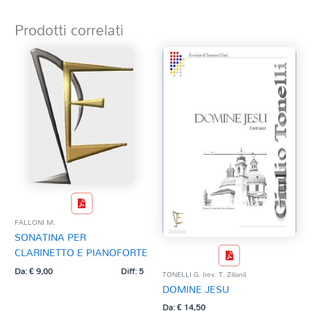
Prodotti correlati
FALLONI M.
SONATINA PER
CLARINETTO E PIANOFORTE
Da:
€
9,00
Diff: 5
TONELLI G. (rev. T. Ziliani)
DOMINE JESU
Da:
€
14,50