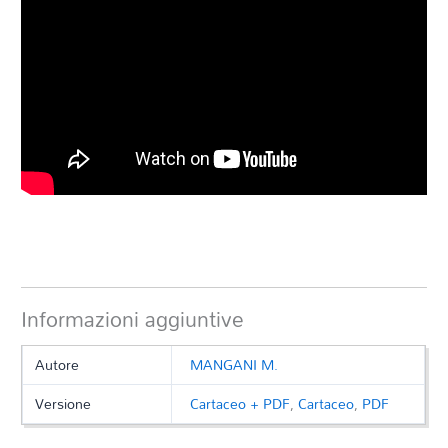
Informazioni aggiuntive
Autore
MANGANI M.
Versione
Cartaceo + PDF
,
Cartaceo
,
PDF