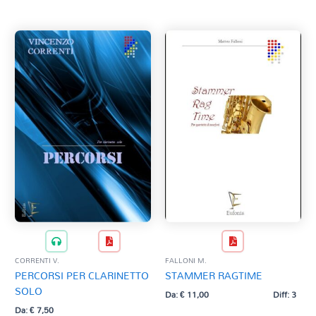
CORRENTI V.
FALLONI M.
PERCORSI PER CLARINETTO
STAMMER RAGTIME
SOLO
Da:
€
11,00
Diff: 3
Da:
€
7,50