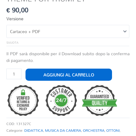
€
90,00
Versione
SVUOTA
Il PDF sarà disponibile per il Download subito dopo la conferma
di pagamento.
THEME
AGGIUNGI AL CARRELLO
FOR
TRUMPET
quantità
COD:
131327C
Categorie:
DIDATTICA
,
MUSICA DA CAMERA
,
ORCHESTRA
,
OTTONI
,