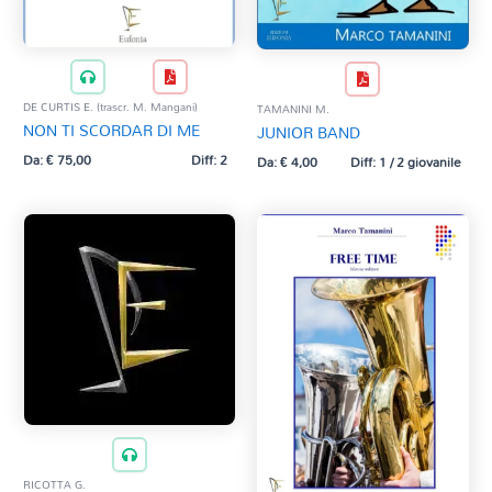
DE CURTIS E. (trascr. M. Mangani)
TAMANINI M.
NON TI SCORDAR DI ME
JUNIOR BAND
Da:
€
75,00
Diff: 2
Da:
€
4,00
Diff: 1 / 2 giovanile
RICOTTA G.