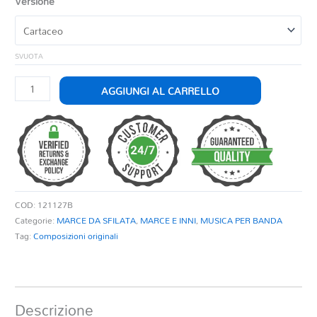
Versione
SVUOTA
INTERNET
AGGIUNGI AL CARRELLO
quantità
COD:
121127B
Categorie:
MARCE DA SFILATA
,
MARCE E INNI
,
MUSICA PER BANDA
Tag:
Composizioni originali
Descrizione