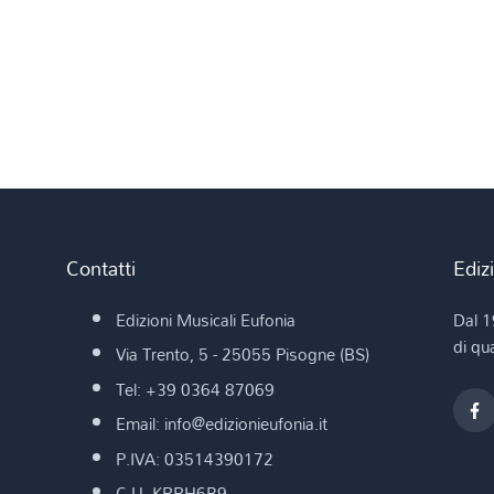
Contatti
Ediz
Edizioni Musicali Eufonia
Dal 1
di qua
Via Trento, 5 - 25055 Pisogne (BS)
Tel: +39 0364 87069
Email: info@edizionieufonia.it
P.IVA: 03514390172
C.U. KRRH6B9