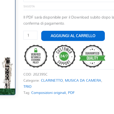
SVUOTA
Il PDF sarà disponibile per il Download subito dopo l
conferma di pagamento.
LATIN
AGGIUNGI AL CARRELLO
AMERICAN
DANCES
8
TRIOS
quantità
COD:
202395C
Categorie:
CLARINETTO
,
MUSICA DA CAMERA
,
TRIO
Tag:
Composizioni originali
,
PDF