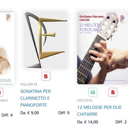
FALLONI M.
SONATINA PER
CLARINETTO E
mbari)
COCCHI G.
PIANOFORTE
12 MELODIE PER DUE
Da:
€
9,00
Diff: 5
CHITARRE
Diff: 4
Da:
€
14,00
Diff: 2