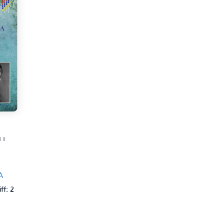
HI
A
iff: 2