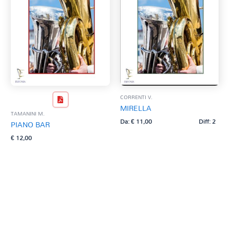
CORRENTI V.
MIRELLA
TAMANINI M.
Da:
€
11,00
Diff: 2
PIANO BAR
€
12,00