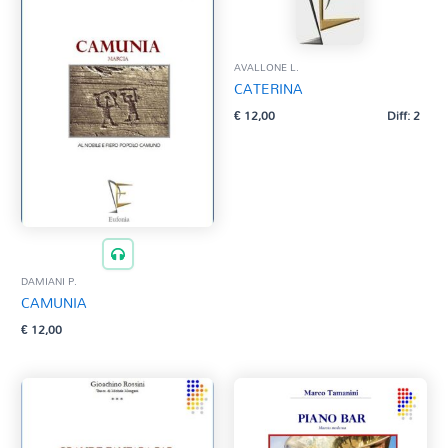
AVALLONE L.
CATERINA
€
12,00
Diff: 2
DAMIANI P.
CAMUNIA
€
12,00