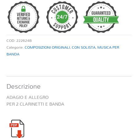
ALLEGRO
PER
2
CLARINETTI
E
BANDA
COD:
222624B
quantità
Categorie:
COMPOSIZIONI ORIGINALI
,
CON SOLISTA
,
MUSICA PER
BANDA
Descrizione
ADAGIO E ALLEGRO
PER 2 CLARINETTI E BANDA