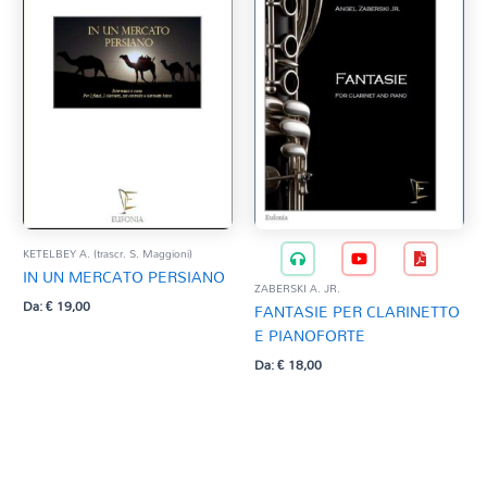
KETELBEY A. (trascr. S. Maggioni)
IN UN MERCATO PERSIANO
ZABERSKI A. JR.
Da:
€
19,00
FANTASIE PER CLARINETTO
E PIANOFORTE
Da:
€
18,00