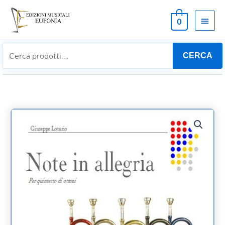
MEN
0
PRIN
CERCA