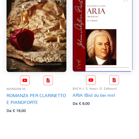
BACH J. S. (trascr. D. Zaffaroni)
MANGANI M.
ARIA (Bist du bei mir)
ROMANZA PER CLARINETTO
E PIANOFORTE
Da:
€
8,00
Da:
€
18,00