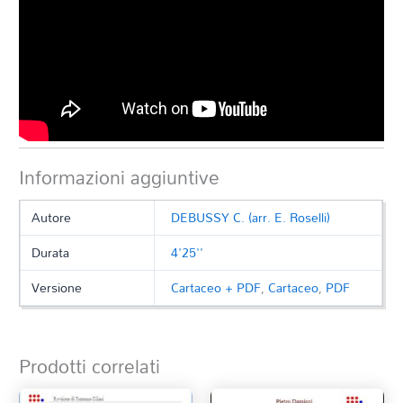
Informazioni aggiuntive
Autore
DEBUSSY C. (arr. E. Roselli)
Durata
4'25''
Versione
Cartaceo + PDF
,
Cartaceo
,
PDF
Prodotti correlati