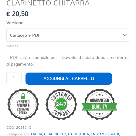
CLARINETTO CHITARRA
€
20,50
Versione
SVUOTA
Il PDF sarà disponibile per il Download subito dopo la conferma
di pagamento.
REVERIE
AGGIUNGI AL CARRELLO
PER
FLAUTO
CLARINETTO
CHITARRA
quantità
COD:
202124C
Categorie:
CHITARRA
,
CLARINETTO
,
E CHITARRA
,
ENSEMBLE VARI
,