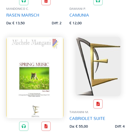
MANDONICO C.
DAMIANI P.
RASEN MARSCH
CAMUNIA
Da:
€
13,50
Diff: 2
€
12,00
TAMANINI M.
CABRIOLET SUITE
Da:
€
55,00
Diff: 4