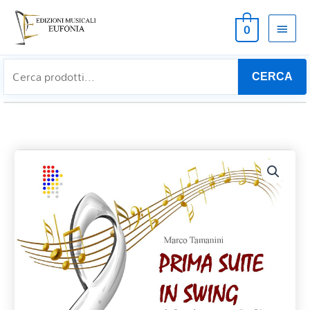
MEN
0
PRIN
CERCA