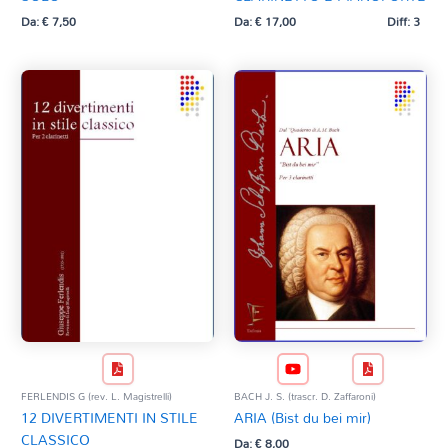
Da:
€
7,50
Da:
€
17,00
Diff: 3
BACH J. S. (trascr. D. Zaffaroni)
FERLENDIS G (rev. L. Magistrelli)
ARIA (Bist du bei mir)
12 DIVERTIMENTI IN STILE
CLASSICO
Da:
€
8,00