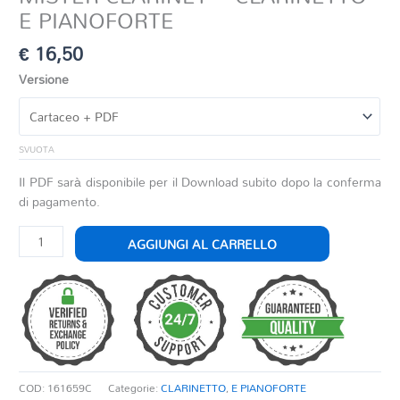
E PIANOFORTE
€
16,50
Versione
SVUOTA
Il PDF sarà disponibile per il Download subito dopo la conferma
di pagamento.
MISTER
AGGIUNGI AL CARRELLO
CLARINET
-
CLARINETTO
E
PIANOFORTE
quantità
COD:
161659C
Categorie:
CLARINETTO
,
E PIANOFORTE