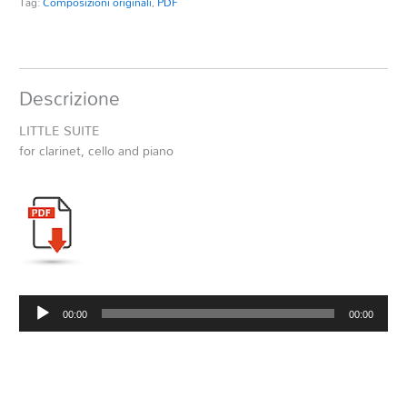
Tag:
Composizioni originali
,
PDF
Descrizione
LITTLE SUITE
for clarinet, cello and piano
Audio
00:00
00:00
Player