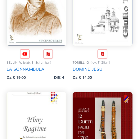
BELLINI V. (elab. S. Schembari)
TONELLI G. (rev. T. Ziliani)
LA SONNAMBULA
DOMINE JESU
Da:
€
19,00
Diff: 4
Da:
€
14,50