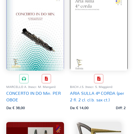
MARCELLO A. (trascr. M. Mangani)
BACH J.S. (trascr. S. Maggioni)
CONCERTO IN DO Min. PER
ARIA SULLA 4ª CORDA (per
OBOE
2 fl. 2 cl. cl.b. sax ct.)
Da:
€
38,00
Da:
€
14,00
Diff: 2