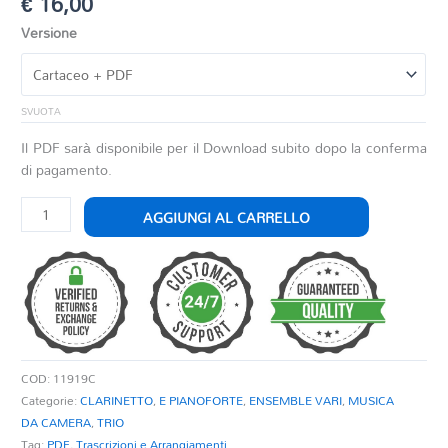
€
16,00
Versione
SVUOTA
Il PDF sarà disponibile per il Download subito dopo la conferma
di pagamento.
CANZONETTA
AGGIUNGI AL CARRELLO
quantità
COD:
11919C
Categorie:
CLARINETTO
,
E PIANOFORTE
,
ENSEMBLE VARI
,
MUSICA
DA CAMERA
,
TRIO
Tag:
PDF
,
Trascrizioni e Arrangiamenti