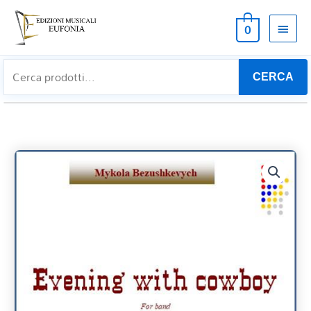
MEN
0
PRIN
CERCA